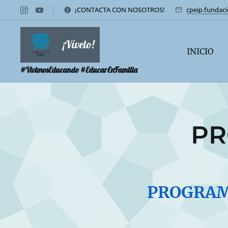
¡CONTACTA CON NOSOTROS!
cpeip.fundac
¡Vívelo!
INICIO
#VivimosEducando #EducarEnFamilia
PR
PROGRAM