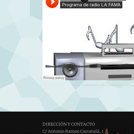
CPEIP FUNDACIÓN MEDITERRANEO
·
Prog
DIRECCIÓN Y CONTACTO
C/ Antonio Ramos Carratalá, 1