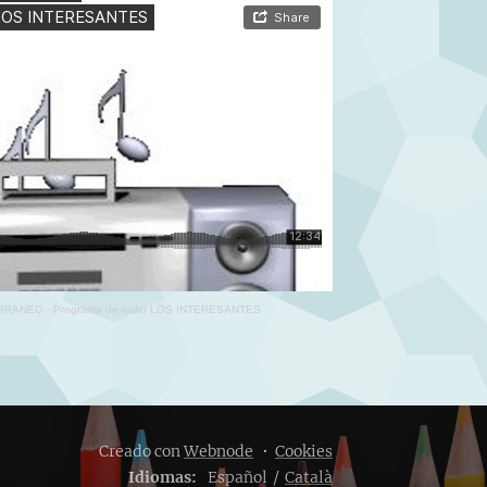
ERRANEO
·
Programa de radio LOS INTERESANTES
Creado con
Webnode
Cookies
Idiomas
Español
Català