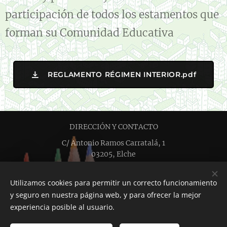
participación de todos los estamentos que
forman su Comunidad Educativa
REGLAMENTO RÉGIMEN INTERIOR.pdf
DIRECCIÓN Y CONTACTO
C/ Antonio Ramos Carratalá, 1
03205, Elche
+34 661 58 95 13
cpeip.fundacion.mediterraneo@fundacionmediterraneo.es
Utilizamos cookies para permitir un correcto funcionamiento
TRABAJA CON NOSOTROS
y seguro en nuestra página web, y para ofrecer la mejor
Creado con
Webnode
Cookies
experiencia posible al usuario.
Idiomas