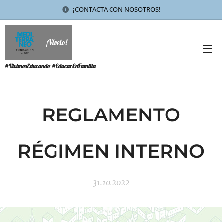
¡CONTACTA CON NOSOTROS!
¡Vívelo!
#VivimosEducando #EducarEnFamilia
REGLAMENTO
RÉGIMEN INTERNO
31.10.2022