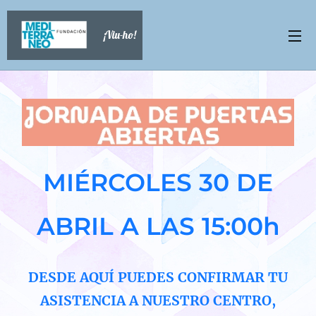
¡Viu-ho!
MIÉRCOLES 30 DE
ABRIL A LAS 15:00h
DESDE AQUÍ PUEDES CONFIRMAR TU
ASISTENCIA A NUESTRO CENTRO,