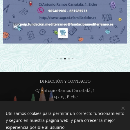
DIRECCIÓN Y CONTACTO
C/ Antonio Ramos Carratalá, 1
03205, Elche
+34 661 58 95 13
cpeip.fundacion.mediterraneo@fundacionmediterraneo.es
Utilizamos cookies para permitir un correcto funcionamiento
TRABAJA CON NOSOTROS
y seguro en nuestra página web, y para ofrecer la mejor
Creado con
Webnode
Cookies
experiencia posible al usuario.